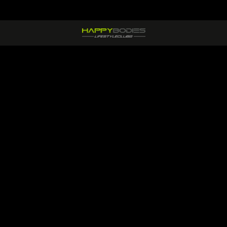
RESULTAAT
ALTIJD
MINUTEN
DAGEN
DAN
PERSOONLIJKE
PER
PER JAAR
NORMAAL
BEGELEIDING
TRAINING
GEOPEND
FITNESS
Wie mogen we namens jou
uitnodigen voor kennismaking
met Happy Bodies?
Jouw naam:
Jouw e-mail: