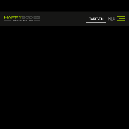
RESULTAAT
ALTIJD
MINUTEN
DAGEN
DAN
PERSOONLIJKE
PER
PER JAAR
NORMAAL
BEGELEIDING
TRAINING
GEOPEND
NL
TARIEVEN
FITNESS
Lid worden bij Happy
Bodies