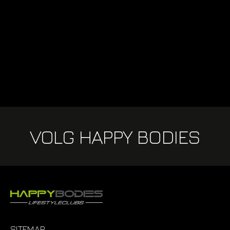
lidmaatschapstest en beantwoord een
aantal korte vragen om erachter te
komen of Happy Bodies bij jou past.
DOE HIER DE LIDMAATSCHAPSTEST!
VOLG HAPPY BODIES
SITEMAP